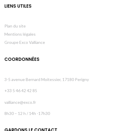
LIENS UTILES
Plan du site
Mentions légales
Groupe Exco Valliance
COORDONNÉES
3-5 avenue Bernard Moitessier, 17180 Perigny
+33 5 46 42 42 85
valliance@exco.fr
8h30 – 12 h / 14h -17h30
GARDONS LE CONTACT