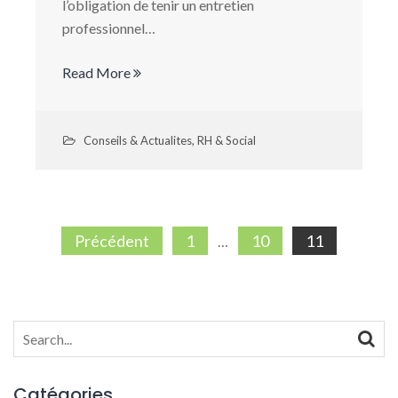
l’obligation de tenir un entretien
professionnel…
Read More
Conseils & Actualites
,
RH & Social
Pagination
Précédent
1
10
11
…
des
publications
Search
for:
Catégories